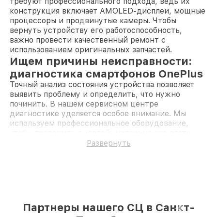
требуют профессионального подхода, ведь их
конструкция включает AMOLED-дисплеи, мощные
процессоры и продвинутые камеры. Чтобы
вернуть устройству его работоспособность,
важно провести качественный ремонт с
использованием оригинальных запчастей.
Ищем причины неисправности:
диагностика смартфонов OnePlus
Точный анализ состояния устройства позволяет
выявить проблему и определить, что нужно
починить. В нашем сервисном центре
диагностике уделяется особое внимание. Мы
используем профессиональное оборудование,
чтобы проверить дисплей, материнскую плату,
аккумулятор, разъёмы и другие модули. Такой
Развернуть
подход гарантирует, что все неисправности будут
обнаружены, а ремонт станет максимально
эффективным.
Часто клиенты обращаются с жалобами на работу
устройства, но не всегда понятно, что именно
сломалось. Благодаря точной диагностике мы не
Партнеры нашего СЦ в Санкт-
только устраняем видимые проблемы, но и