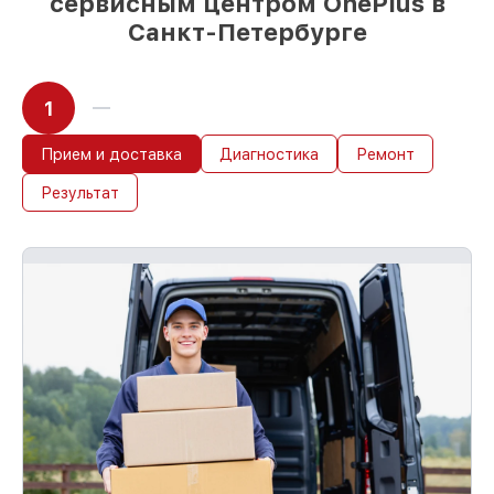
сервисным центром OnePlus в
работы
Санкт-Петербурге
Мы гарантируем аккуратное выполнение
работ. Если повреждение произошло по
нашей вине, компенсируем ущерб.
1
До 36 месяцев на повторное
обслуживание устройств
При наличии гарантийного талона и
Прием и доставка
Диагностика
Ремонт
чека, мы устраним неисправности
Результат
повторно без очереди.