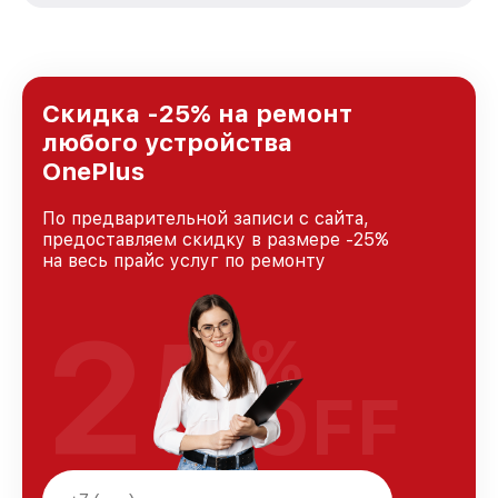
стремимся к тому, чтобы каждый клиент был
удовлетворен скоростью и качеством
предоставляемых услуг. Наша цель — стать
лучшим сервисным центром OnePlus в
городе Санкт-Петербурге, постоянно
Скидка -25% на ремонт
повышая уровень доверия и лояльности
любого устройства
наших клиентов.
OnePlus
По предварительной записи с сайта,
предоставляем скидку в размере -25%
на весь прайс услуг по ремонту
25
%
OFF